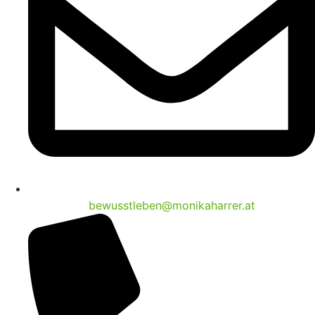
bewusstleben@monikaharrer.at